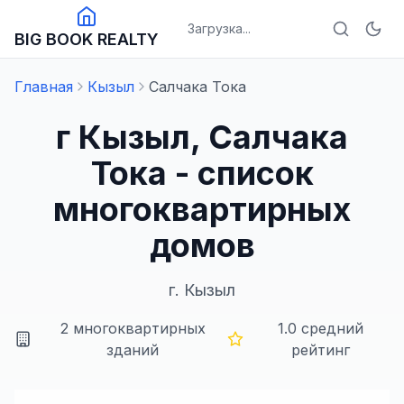
Загрузка...
BIG BOOK REALTY
Главная
Кызыл
Салчака Тока
г Кызыл, Салчака
Тока - список
многоквартирных
домов
г.
Кызыл
2
многоквартирных
1.0
средний
зданий
рейтинг