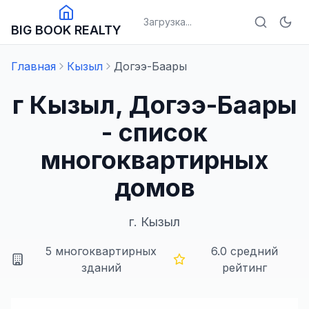
Загрузка...
BIG BOOK REALTY
Главная
Кызыл
Догээ-Баары
г Кызыл, Догээ-Баары
- список
многоквартирных
домов
г.
Кызыл
5
многоквартирных
6.0
средний
зданий
рейтинг