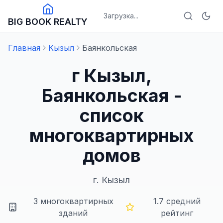
Загрузка...
BIG BOOK REALTY
Главная
Кызыл
Баянкольская
г Кызыл,
Баянкольская -
список
многоквартирных
домов
г.
Кызыл
3
многоквартирных
1.7
средний
зданий
рейтинг